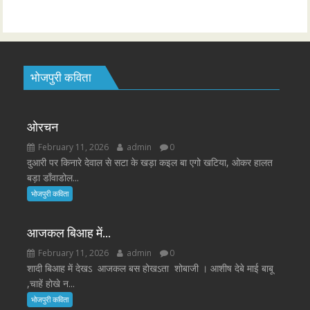
भोजपुरी कविता
ओरचन
February 11, 2026
admin
0
दुआरी पर किनारे देवाल से सटा के खड़ा कइल बा एगो खटिया, ओकर हालत
बड़ा डाँवाडोल...
भोजपुरी कविता
आजकल बिआह में…
February 11, 2026
admin
0
शादी बिआह में देखऽ आजकल बस होखऽता शोबाजी । आशीष देबे माई बाबू
,चाहें होखे न...
भोजपुरी कविता