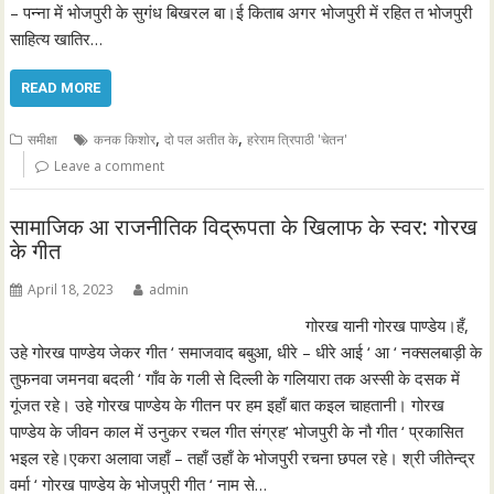
– पन्ना में भोजपुरी के सुगंध बिखरल बा।ई किताब अगर भोजपुरी में रहित त भोजपुरी
साहित्य खातिर…
READ MORE
,
,
समीक्षा
कनक किशोर
दो पल अतीत के
हरेराम त्रिपाठी 'चेतन'
Leave a comment
सामाजिक आ राजनीतिक विद्रूपता के खिलाफ के स्वर: गोरख
के गीत
April 18, 2023
admin
गोरख यानी गोरख पाण्डेय।हँ,
उहे गोरख पाण्डेय जेकर गीत ‘ समाजवाद बबुआ, धीरे – धीरे आई ‘ आ ‘ नक्सलबाड़ी के
तुफनवा जमनवा बदली ‘ गाँव के गली से दिल्ली के गलियारा तक अस्सी के दसक में
गूंजत रहे। उहे गोरख पाण्डेय के गीतन पर हम इहाँ बात कइल चाहतानी। गोरख
पाण्डेय के जीवन काल में उनुकर रचल गीत संग्रह’ भोजपुरी के नौ गीत ‘ प्रकासित
भइल रहे।एकरा अलावा जहाँ – तहाँ उहाँ के भोजपुरी रचना छपल रहे। श्री जीतेन्द्र
वर्मा ‘ गोरख पाण्डेय के भोजपुरी गीत ‘ नाम से…