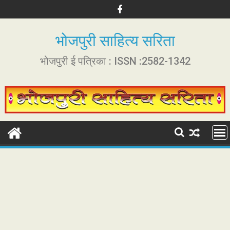
S
k
i
भोजपुरी साहित्य सरिता
p
t
भोजपुरी ई पत्रिका : ISSN :2582-1342
o
c
o
n
t
e
n
t