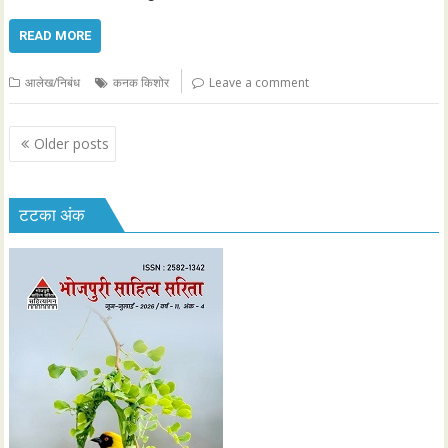
READ MORE
आलेख/निबंध
कनक किशोर
Leave a comment
P
Older posts
o
s
टटका अंक
t
s
n
a
v
i
g
a
t