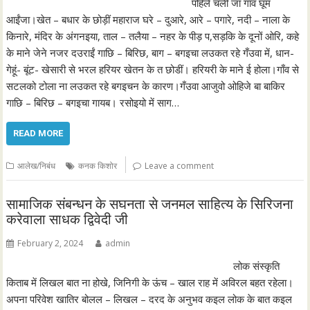
पहिले चलीं जा गाँव घूम
आईंजा।खेत – बधार के छोड़ीं महाराज घरे – दुआरे, आरे – पगारे, नदी – नाला के
किनारे, मंदिर के अंगनइया, ताल – तलैया – नहर के पीड़ प,सड़कि के दूनों ओरि, कहे
के माने जेने नजर दउराईं गाछि – बिरिछ, बाग – बगइचा लउकत रहे गँउवा में, धान-
गेहूं- बूंट- खेसारी से भरल हरियर खेतन के त छोडीं। हरियरी के माने ई होला।गाँव से
सटलको टोला ना लउकत रहे बगइचन के कारण।गँउवा आजुवो ओहिजे बा बाकिर
गाछि – बिरिछ – बगइचा गायब। रसोइयो में साग…
READ MORE
आलेख/निबंध
कनक किशोर
Leave a comment
सामाजिक संबन्धन के सघनता से जनमल साहित्य के सिरिजना
करेवाला साधक द्विवेदी जी
February 2, 2024
admin
लोक संस्कृति
किताब में लिखल बात ना होखे, जिनिगी के ऊंच – खाल राह में अविरल बहत रहेला।
अपना परिवेश खातिर बोलल – लिखल – दरद के अनुभव कइल लोक के बात कइल