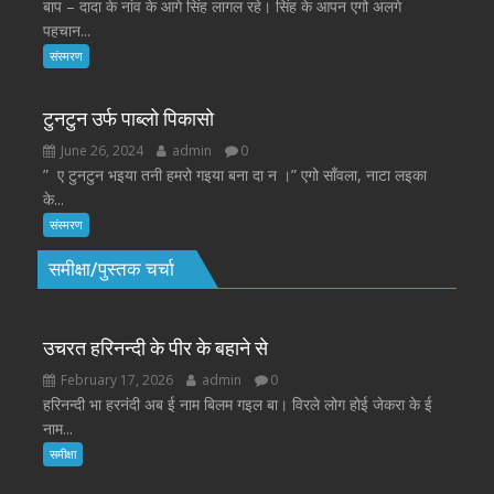
बाप – दादा के नांव के आगे सिंह लागल रहे। सिंह के आपन एगो अलगे
पहचान...
संस्मरण
टुनटुन उर्फ पाब्लो पिकासो
June 26, 2024
admin
0
” ए टुनटुन भइया तनी हमरो गइया बना दा न ।” एगो साँवला, नाटा लइका
के...
संस्मरण
समीक्षा/पुस्तक चर्चा
उचरत हरिनन्दी के पीर के बहाने से
February 17, 2026
admin
0
हरिनन्दी भा हरनंदी अब ई नाम बिलम गइल बा। विरले लोग होई जेकरा के ई
नाम...
समीक्षा