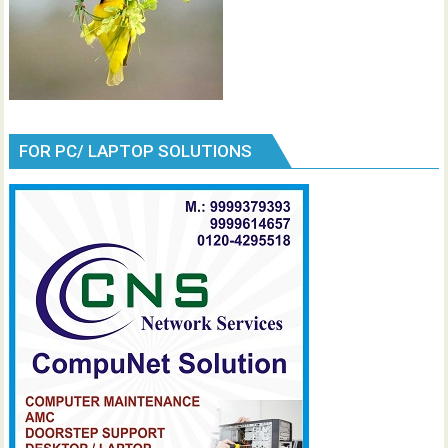
i
o
n
FOR PC/ LAPTOP SOLUTIONS