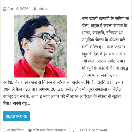
April 6, 2026
admin
भाषा खाली बतकही के जरिया ना
होला, बलुक ई कवनो समाज के
आत्मा, संस्कृति, इतिहास आ
सामूहिक चेतना के ढोअल करे
वाली शक्ति ह। भारत जइसन
बहुभाषी देश में हर भाषा आपन
एगो अलग संसार समेटले बा।
भोजपुरियो ओही में से एगो समृद्ध
लोकभाषा ह, जवन उत्तर
प्रदेश, बिहार, झारखंड से निकल के मॉरीशस, सूरीनाम, फिजी, त्रिनिदाद जइसन
देशन ले फैल गइल बा। लगभग 20–25 करोड़ लोग भोजपुरी समझेला या बोलेला।
बावजूद एह सब के, आज ई भाषा आपन घरे में आपन आस्तित्व के संकट से जूझत
बिया। सबसे बड़…
READ MORE
आलेख/निबंध
शशि रंजन मिश्र ‘सत्यकाम’
Leave a comment