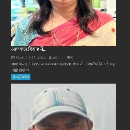
आजकल बिआह में…
February 11, 2026
admin
0
शादी बिआह में देखऽ आजकल बस होखऽता शोबाजी । आशीष देबे माई बाबू
,चाहें होखे न...
भोजपुरी कविता