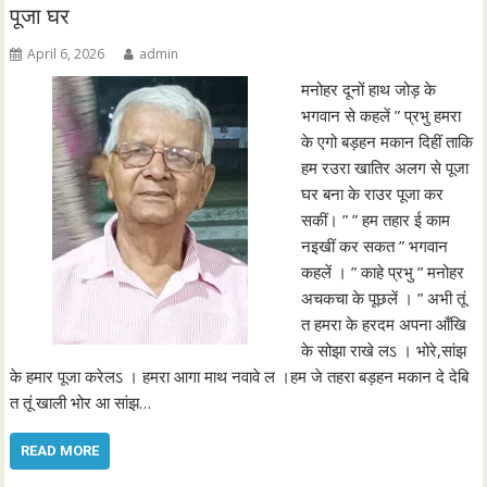
पूजा घर
April 6, 2026
admin
मनोहर दूनों हाथ जोड़ के
भगवान से कहलें ” प्रभु हमरा
के एगो बड़हन मकान दिहीं ताकि
हम रउरा खातिर अलग से पूजा
घर बना के राउर पूजा कर
सकीं। ” ” हम तहार ई काम
नइखीं कर सकत ” भगवान
कहलें । ” काहे प्रभु ” मनोहर
अचकचा के पूछलें । ” अभी तूं
त हमरा के हरदम अपना आँखि
के सोझा राखे लऽ । भोरे,सांझ
के हमार पूजा करेलऽ । हमरा आगा माथ नवावे ल ।हम जे तहरा बड़हन मकान दे देबि
त तूं खाली भोर आ सांझ…
READ MORE