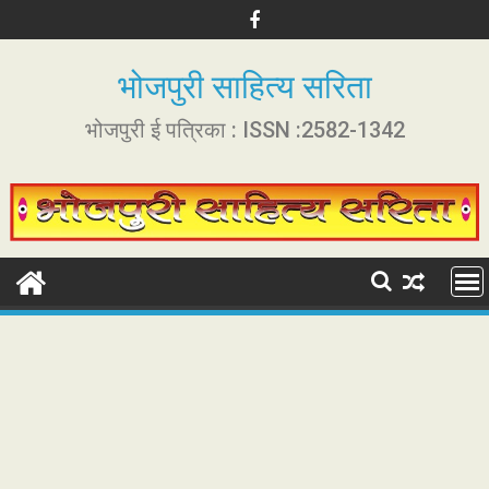
S
k
i
भोजपुरी साहित्य सरिता
p
t
भोजपुरी ई पत्रिका : ISSN :2582-1342
o
c
o
n
t
e
n
t