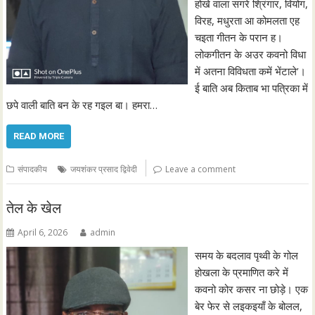
होखे वाला सगरे श्रिंगार, वियोग,
विरह, मधुरता आ कोमलता एह
चइता गीतन के परान ह।
लोकगीतन के अउर कवनो विधा
में अतना विविधता कमें भेंटाले’।
ई बाति अब किताब भा पत्रिका में
छपे वाली बाति बन के रह गइल बा। हमरा…
READ MORE
संपादकीय
जयशंकर प्रसाद द्विवेदी
Leave a comment
तेल के खेल
April 6, 2026
admin
समय के बदलाव पृथ्वी के गोल
होखला के प्रमाणित करे में
कवनो कोर कसर ना छोड़े। एक
बेर फेर से लइकइयाँ के बोलल,