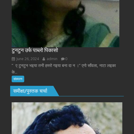
टुनटुन उर्फ पाब्लो पिकासो
June 26, 2024
admin
0
” ए टुनटुन भइया तनी हमरो गइया बना दा न ।” एगो साँवला, नाटा लइका
के...
संस्मरण
समीक्षा/पुस्तक चर्चा