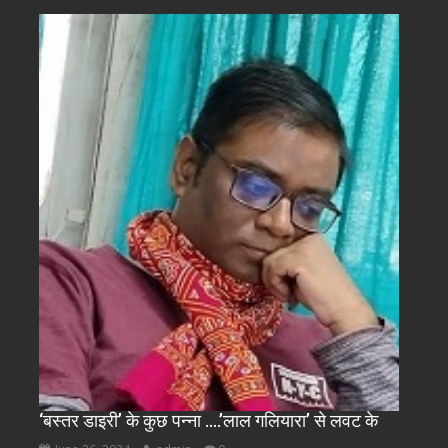
‘बस्तर डाइरी’ के कुछ पन्ना ….’लाल गलियारा’ से लवट के