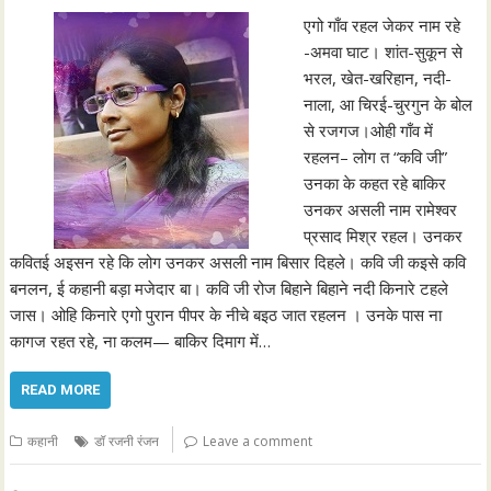
एगो गाँव रहल जेकर नाम रहे
-अमवा घाट। शांत-सुकून से
भरल, खेत-खरिहान, नदी-
नाला, आ चिरई-चुरगुन के बोल
से रजगज।ओही गाँव में
रहलन– लोग त “कवि जी”
उनका के कहत रहे बाकिर
उनकर असली नाम रामेश्वर
प्रसाद मिश्र रहल। उनकर
कवितई अइसन रहे कि लोग उनकर असली नाम बिसार दिहले। कवि जी कइसे कवि
बनलन, ई कहानी बड़ा मजेदार बा। कवि जी रोज बिहाने बिहाने नदी किनारे टहले
जास। ओहि किनारे एगो पुरान पीपर के नीचे बइठ जात रहलन । उनके पास ना
कागज रहत रहे, ना कलम— बाकिर दिमाग में…
READ MORE
कहानी
डॉ रजनी रंजन
Leave a comment