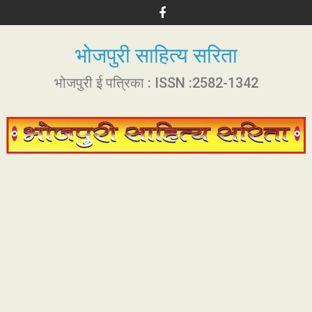
S
k
i
भोजपुरी साहित्य सरिता
p
t
भोजपुरी ई पत्रिका : ISSN :2582-1342
o
c
o
n
t
e
n
t