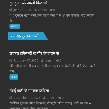
टुनटुन उर्फ पाब्लो पिकासो
June 26, 2024
admin
0
” ए टुनटुन भइया तनी हमरो गइया बना दा न ।” एगो साँवला, नाटा लइका
के...
संस्मरण
समीक्षा/पुस्तक चर्चा
उचरत हरिनन्दी के पीर के बहाने से
February 17, 2026
admin
0
हरिनन्दी भा हरनंदी अब ई नाम बिलम गइल बा। विरले लोग होई जेकरा के ई
नाम...
समीक्षा
गंवईं माटी से गमकत कविता
December 20, 2025
admin
0
समीक्षित पुस्तक: पीपर के पतई( भोजपुरी कविता संग्रह) कवि के नाम –
जयशंकर प्रसाद द्विवेदी प्रकाशक...