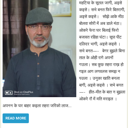
महटिया के सूतल जागी, अइसे
कइसे। सभे बनत फिरे बितरागी,
अइसे कइसे। सोझे आके मीठ
बोलवा सोरी में अब डाले मंठा।
ओकरे फेरा घर बिलाई फिरो
बजावत रहिहा घंटा। सूपा पीट
दलिदर भागी, अइसे कइसे ।
सभे बनत—- बेगर बुझले बिना
ताल के ओही रागे अपनों
गउला। सब कुछ तहरा राख़ हो
गइल आग लगवलस समझ न
पउला । उनुका खाति बनला
बागी, अइसे कइसे । सभे बनत
—- हीत-मीत के बात न बुझला
ओकरे रौ में मति मराइल ।
अपनन के घर बाहर कइला तहरा जरिको लाज…
READ MORE