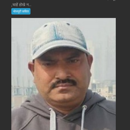
,चाहें होखे न...
भोजपुरी कविता