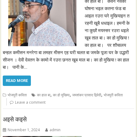
का हाल बा। कवन नवकी
घोषना भइल कतना फंड बा
आइल रउरा घरे मुखियाइन त
रहनी खूबै धधाइल। हमनी के
ना कुछौ मयस्सर रउरा धइले
खूब ताल बा। का हो मुखिया !
का हाल बा। पर शौचालय
बन्हल कमीसन मनरेगा बा लमहर मीसन एह घरी चलत बा जमके पूजा घर के उद्धारी
सीजन । देवी देवतन के कामो में रउरा छनत खूब माल बा। का हो मुखिया ! का हाल
बा। पानी के…
READ MORE
,
,
,
भोजपुरी कविता
का हाल बा
का हो मुखिया
जयशंकर प्रसाद द्विवेदी
भोजपुरी कविता
Leave a comment
अइसे कइसे
November 1, 2024
admin