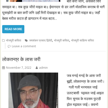
बात करीं जनि, असकत सिरे
समाइल बा। सब कुछ जीरो माइल बा॥ ईमानदार से डर लागै मोलाजिम करतब से भागै
घुसख़ोरी क बात करीं जनि उहाँ भिरी देखाइल बा। सब कुछ जीरो माइल बा॥ जहाँ
बेबस मरीज कटत हौ डागदरन में माल बटत…
READ MORE
,
,
भोजपुरी कविता
जयशंकर प्रसाद द्विवेदी
भोजपुरी कविता
भोजपुरी साहित्य सरिता
Leave a comment
लोकतन्त्र के लास जरी
November 7, 2022
admin
जब मनई मनई के आस जरी
बूझीं, लोकतन्त्र के लास जरी।
गली गली भरमावल जाई
उलटबासी पढ़ावल जाई आइल
फिर चुनाव के मउसम फुटही
ढ़ोल मढ़ावल जाई। कवनो