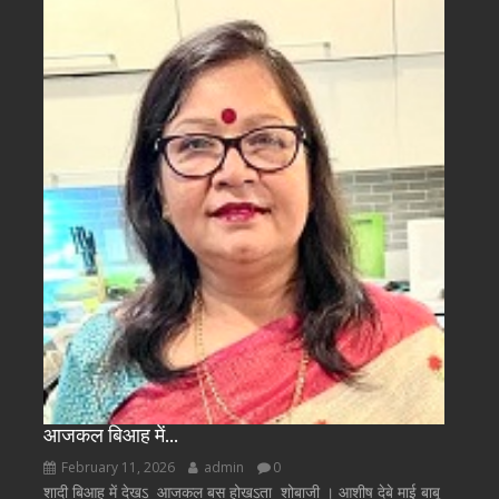
आजकल बिआह में…
February 11, 2026
admin
0
शादी बिआह में देखऽ आजकल बस होखऽता शोबाजी । आशीष देबे माई बाबू