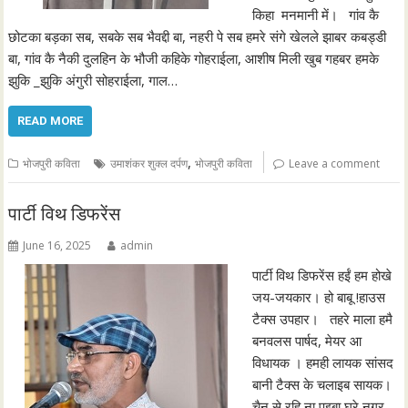
किहा मनमानी में। गांव कै
छोटका बड़का सब, सबके सब भैवद्दी बा, नहरी पे सब हमरे संगे खेलले झाबर कबड्डी
बा, गांव कै नैकी दुलहिन के भौजी कहिके गोहराईला, आशीष मिली खुब गहबर हमके
झुकि _झुकि अंगुरी सोहराईला, गाल…
READ MORE
,
भोजपुरी कविता
उमाशंकर शुक्ल दर्पण
भोजपुरी कविता
Leave a comment
पार्टी विथ डिफरेंस
June 16, 2025
admin
पार्टी विथ डिफरेंस हईं हम होखे
जय-जयकार। हो बाबू !हाउस
टैक्स उपहार। तहरे माला हमै
बनवलस पार्षद, मेयर आ
विधायक । हमही लायक सांसद
बानी टैक्स के चलाइब सायक।
चैन से रहि ना पइबा घरे नगर