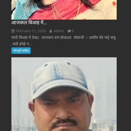
आजकल बिआह में…
February 11, 2026
admin
0
शादी बिआह में देखऽ आजकल बस होखऽता शोबाजी । आशीष देबे माई बाबू
,चाहें होखे न...
भोजपुरी कविता