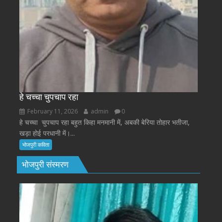
हे चच्चा चुपचाप रहा
February 11, 2026
admin
0
हे चच्चा चुपचाप रहा बहुत किहा मनमानी में, अबकी बेरिया तोहार भतीजा,
खड़ा होई परधानी में।...
भोजपुरी कविता
भोजपुरी संस्मरण