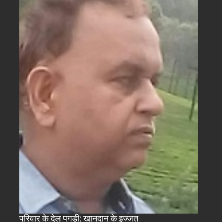
परिवार के देल पगड़ी: खानदान के इज्जत