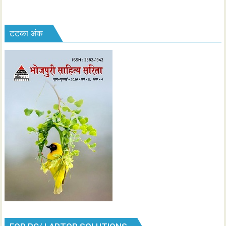
टटका अंक