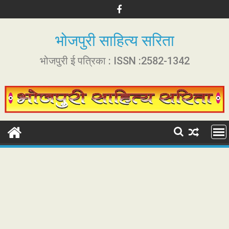
S
k
i
भोजपुरी साहित्य सरिता
p
t
भोजपुरी ई पत्रिका : ISSN :2582-1342
o
c
o
n
t
e
n
t