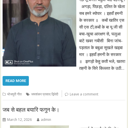
अगड़ा, पिछड़ा, दलित के खेला
सब हमरे ब्योपार । इहवाँ हमनी
के सरकार ॥ कबों खातिर एस
सी एस टी,कबों के बा यू जी सी
बचा-खुचा आरक्षण से, घलुआ
बाटे खबर नबीसी बिना जांच-
पड़ताल के बबुआ सुखले खइबा
मार । इहवाँ हमनी के सरकार
॥ झगड़ो केहू कतौ भले, खतरा
तहनी के सिरे किल्लत के उठी…
READ MORE
भोजपुरी गीत
जयशंकर प्रसाद द्विवेदी
Leave a comment
जब से बहल बयारि फगुन के।
March 12, 2026
admin