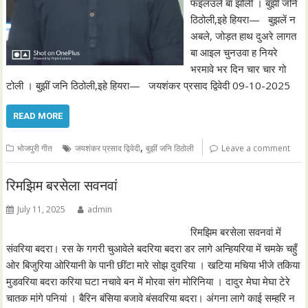
फइलउले बा झोली । बुझीं जनि
ठिठोली,इहे हियरा— बुझलें न
अबले, जोड़त हाथ दुअरे लागत
बा आइल चुनउवा ह नियरे
भरमावे भर दिन चार चार गो
टोली । बुझीं जनि ठिठोली,इहे हियरा— जयशंकर प्रसाद द्विवेदी 09-10-2025
READ MORE
,
भोजपुरी गीत
जयशंकर प्रसाद द्विवेदी
बुझीं जनि ठिठोली
Leave a comment
रिमझिम बरसेला सवनवां
July 11, 2025
admin
रिमझिम बरसेला सवनवां में
संवरिया बदरा। रस के गगरी चुआवेले बदरिया बदरा डर लागे अन्हियरिया में चमके चहुँ
ओर बिजुरिया ओरियानी के पानी छींटा मारे सोझ दुवरिया । खटिया मचिया भीजे तकिया
मुडवरिया बदरा करिया घटा नचावे बन में मोरवा संग मोरिनिया । दादुर मेघा मेघा टेरे
चातक मांगे पनियां । बैरिन बंसिया बजावे बंसवरिया बदरा। अंगना लागे काई सम्हरि न