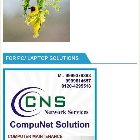
t
i
o
n
FOR PC/ LAPTOP SOLUTIONS