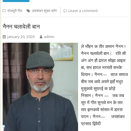
भोजपुरी गीत
उमाशंकर शुक्ल दर्पण
Leave a comment
नैनन चलावेली बान
January 20, 2026
admin
ले भौंहन क तीर कमान नैनन !
नैनन चलावेली बान। रति सी
अंग अंग हौ ढारल सोझा आइल
बा, सभ हारल भरमावै सभके
धियान। नैनन— साज समाज
बीच जब आवे अवते इहाँ मधुर
मुसुकावे सुघरई क छोड़े
निसान। नैनन — जब जब
सुर में गीत सुनावे मन के तार
तार झनकावे सांसत में डारस
परान। नैनन— जयशंकर
प्रसाद द्विवेदी