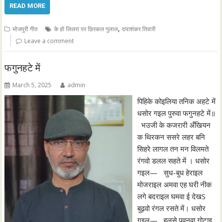
READ MORE
,
भोजपुरी गीत
के हो लिलरा पर छिरकल गुलाल
दयाशंकर तिवारी
Leave a comment
फगुनहटे में
March 5, 2025
admin
पिहिके कोइलिया तनिक अहटे में
धसोर गइल पुरुवा फगुनहटे में॥
भउजी के कजरारी अँखियन
क थिरकन ससरे लहर बनि
सिहरे लागल तन मन विलमते
रंगवो डलल सहते में । धसोर
गइल— सुध-बुध हेराइल
मोजराइल अमवा एह घरी नीक
लगे बदराइल घमवा ई देखS
बुढ़वो रंगल रसते में। धसोर
गइल— हुलसे पवनवा गोटाइ