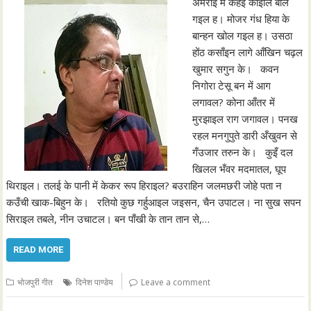
अमराई में कहईं कोइलि बोल
गइल ह। मोजर गंध हिया के
बान्हन खोल गइल ह। उसठा
होंठ कसाँइन लागे आँखिन चढ़ल
खुमार सगुन के। कवन
निगोरा टेसू बन में आग
लगावल? कोना आँतर में
मुरझाइल राग जगावल। पनख
रहल मनगुपुते डारी अँखुवन से
गँउजार तरुन के। कुइँ दल
खिलल भँवर मदमातल, घूप
थिराइल। तलई के पानी में केकर रूप हिराइल? बउराहिन जलमछरी जोहे पता न
कउँची खाक-बिहुन के। रतियो कुछ गर्हुआइल जइसन, चैन उपाटल। ना सुख सपन
सिराइल तबले, नीन उचाटल। बन पाँखी के तान तान से,…
READ MORE
भोजपुरी गीत
दिनेश पाण्डेय
Leave a comment