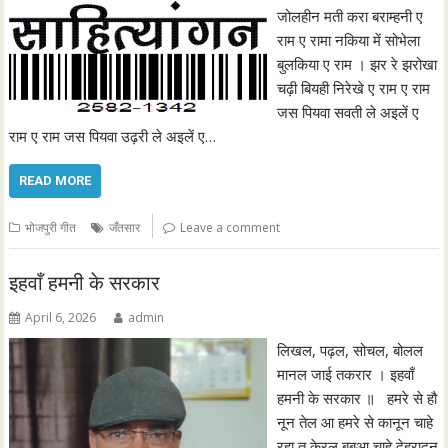
जोलहीन मती करा बराम्हनी ए
राम ए रामा नकिया में सोभेला
बुलकिया ए राम । झर रे झरोखा
चढ़ी बियही निरेखे ए राम ए राम
जस पियवा सवती ले अइलें ए
राम ए राम जस पियवा उढ़री ले अइलें ए…
READ MORE
भोजपुरी गीत
जँतसार
Leave a comment
इहवाँ हमनी के सरकार
April 6, 2026
admin
लिखल, पढ़ल, सोचल, बोलल
मानल जाई तकरार । इहवाँ
हमनी के सरकार ॥ हमरे से हौ
नून तेल आ हमरे से कानून चाहे
रहा तू केरल बबुआ चाहे देहरादून