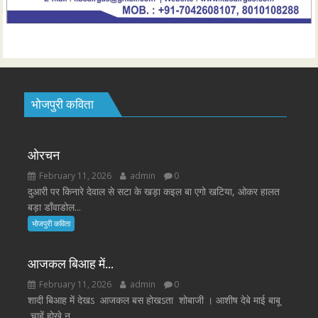
भोजपुरी कविता
ओरचन
February 11, 2026
admin
0
दुआरी पर किनारे देवाल से सटा के खड़ा कइल बा एगो खटिया, ओकर हालत
बड़ा डाँवाडोल...
भोजपुरी कविता
आजकल बिआह में…
February 11, 2026
admin
0
शादी बिआह में देखऽ आजकल बस होखऽता शोबाजी । आशीष देबे माई बाबू
,चाहें होखे न...