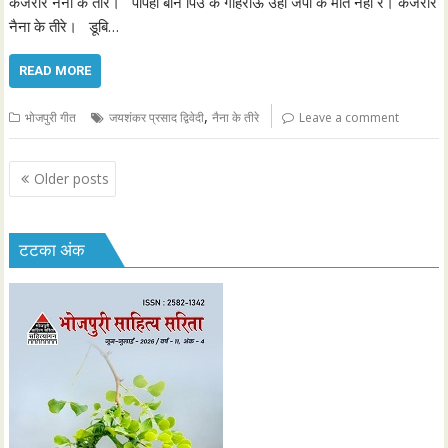
कजरारे नैना के तीरे। पपिहा बनि पिउ के गोहराऊँ उहो जेपी क मीत नहीं रे। कजरारे
नैना के तीरे। डूबि…
READ MORE
,
भोजपुरी गीत
जयशंकर प्रसाद द्विवेदी
नैना के तीरे
Leave a comment
P
Older posts
o
s
टटका अंक
t
s
n
a
v
i
g
a