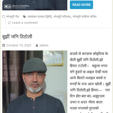
READ MORE
,
,
भोजपुरी गीत
जयशंकर प्रसाद द्विवेदी
भोजपुरी पत्रिका
भोजपुरी साहित्य सरिता
Leave a comment
बुझीं जनि ठिठोली
October 10, 2025
admin
कउवो से करकस कोइलिया के
बोली बुझीं जनि ठिठोली,इहे
हियरा टटोली। बकुला भगत
संगे हुंडरो बा आइल देखीं भला
आजे बिलरो धधाइल बघवो त
मनवाँ के राज आज खोली। बुझीं
जनि ठिठोली,इहे हियरा— रात
दिन होत बात बाS अझुरउवा
उपरा त अउर भीतर बाउर
भउवा भरलको पुरलको