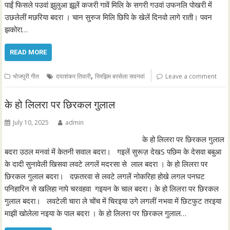
पाईं फिसले पउवां झुलुआ झूलें कजरी गावें मिलि के सगरी गउवां उफनलि पोखरी में
उछलेलीं मछरिया बदरा । चान सुरुज मिलि छिपि के खेलें दिनवो लागे राती। पवन
झकोरा…
READ MORE
,
भोजपुरी गीत
दयाशंकर तिवारी
रिमझिम बरसेला सवनवां
Leave a comment
के हो लिलरा पर छिरकल गुलाल
July 10, 2025
admin
के हो लिलरा पर छिरकल गुलाल
बदरा उठल मनवां में केतनी सवाल बदरा। गइलें सुरूज़ देखS पछिम के देसवा बबुआ
के दादी सुनावेली खिसवा लवटे लगलें मदरसा से लाल बदरा । के हो लिलरा पर
छिरकल गुलाल बदरा। दफ़तरवा से लवटे लगलें नोकरिहा होखे लगल पनघट
पनिहारिन से खलिहा नापे चरवहवा गइयन के चाल बदरा। के हो लिलरा पर छिरकल
गुलाल बदरा। लवटेली चारा ले चोंच में चिरइया उगे लगलीं नभवा में छिटफुट तरइया
माझी खोलेला नइया के पाल बदरा । के हो लिलरा पर छिरकल गुलाल…