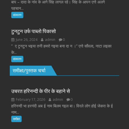
बाप – दादा के नांव के आगे सिंह लागल रहे। सिंह के आपन एगो अलगे
पहचान...
संस्मरण
टुनटुन उर्फ पाब्लो पिकासो
June 26, 2024
admin
0
” ए टुनटुन भइया तनी हमरो गइया बना दा न ।” एगो साँवला, नाटा लइका
के...
संस्मरण
समीक्षा/पुस्तक चर्चा
उचरत हरिनन्दी के पीर के बहाने से
February 17, 2026
admin
0
हरिनन्दी भा हरनंदी अब ई नाम बिलम गइल बा। विरले लोग होई जेकरा के ई
नाम...
समीक्षा