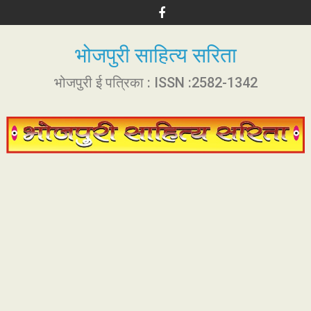
S
k
i
भोजपुरी साहित्य सरिता
p
t
भोजपुरी ई पत्रिका : ISSN :2582-1342
o
c
o
n
t
e
n
t