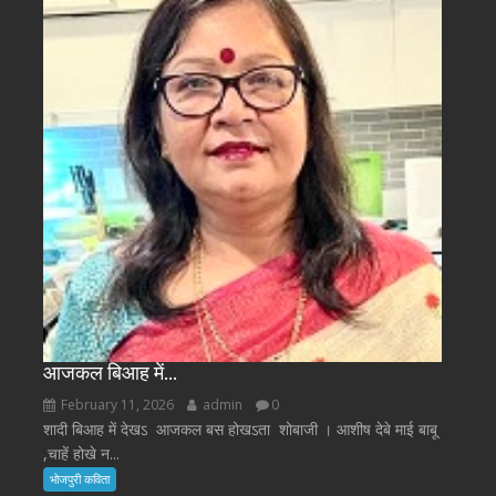
आजकल बिआह में…
February 11, 2026
admin
0
शादी बिआह में देखऽ आजकल बस होखऽता शोबाजी । आशीष देबे माई बाबू
,चाहें होखे न...
भोजपुरी कविता