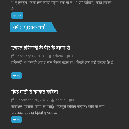
” ए टुनटुन भइया तनी हमरो गइया बना दा न ।” एगो साँवला, नाटा लइका
के...
संस्मरण
समीक्षा/पुस्तक चर्चा
उचरत हरिनन्दी के पीर के बहाने से
February 17, 2026
admin
0
हरिनन्दी भा हरनंदी अब ई नाम बिलम गइल बा। विरले लोग होई जेकरा के ई
नाम...
समीक्षा
गंवईं माटी से गमकत कविता
December 20, 2025
admin
0
समीक्षित पुस्तक: पीपर के पतई( भोजपुरी कविता संग्रह) कवि के नाम –
जयशंकर प्रसाद द्विवेदी प्रकाशक...
समीक्षा