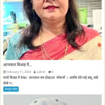
आजकल बिआह में…
February 11, 2026
admin
0
शादी बिआह में देखऽ आजकल बस होखऽता शोबाजी । आशीष देबे माई बाबू ,चाहें
होखे न...
भोजपुरी कविता