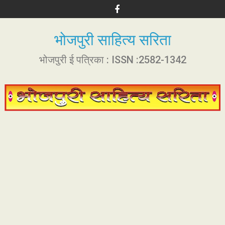
S
k
i
भोजपुरी साहित्य सरिता
p
t
भोजपुरी ई पत्रिका : ISSN :2582-1342
o
c
o
n
t
e
n
t