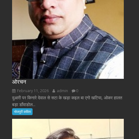
ओरचन
February 11, 2026
admin
0
दुआरी पर किनारे देवाल से सटा के खड़ा कइल बा एगो खटिया, ओकर हालत
बड़ा डाँवाडोल...
भोजपुरी कविता