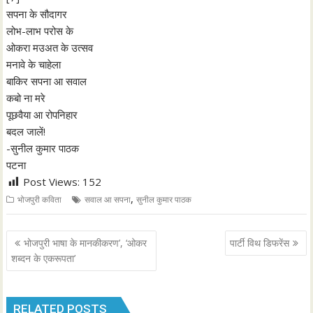
सपना के सौदागर
लोभ-लाभ परोस के
ओकरा मउअत के उत्सव
मनावे के चाहेला
बाकिर सपना आ सवाल
कबो ना मरे
पूछवैया आ रोपनिहार
बदल जालें!
-सुनील कुमार पाठक
पटना
Post Views:
152
,
भोजपुरी कविता
सवाल आ सपना
सुनील कुमार पाठक
P
भोजपुरी भाषा के मानकीकरण’, ‘ओकर
पार्टी विथ डिफरेंस
o
शब्दन के एकरूपता’
s
t
RELATED POSTS