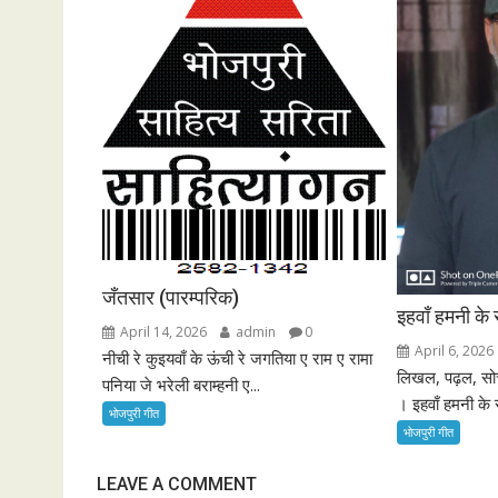
g
a
t
i
o
n
जँतसार (पारम्परिक)
इहवाँ हमनी के
April 14, 2026
admin
0
April 6, 2026
नीची रे कुइयवाँ के ऊंची रे जगतिया ए राम ए रामा
लिखल, पढ़ल, सो
पनिया जे भरेली बराम्हनी ए...
। इहवाँ हमनी के
भोजपुरी गीत
भोजपुरी गीत
LEAVE A COMMENT