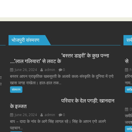
भोजपुरी संस्मरण
समी
‘बस्तर डाइरी’ के कुछ पन्ना
….’लाल गलियारा’ से लवट के
से
June 26, 2024
admin
0
F
बस्तर आपन प्राकृतिक खबसूरती के अलावे कला-संस्कृति के दुनिया में एगो
हरिन
ा
खास जगह राखेला। हाल-हाल तक...
नाम..
ा
संस्मरण
समीक्
परिवार के देल पगड़ी: खानदान
के इज्जत
D
June 26, 2024
admin
0
समीक
बाप – दादा के नांव के आगे सिंह लागल रहे। सिंह के आपन एगो अलगे
जयशं
पहचान...
समीक्