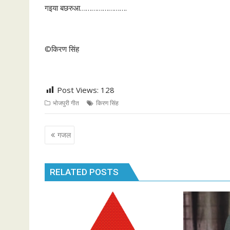
गइया बछरुआ…………………….
©किरण सिंह
Post Views:
128
भोजपुरी गीत
किरण सिंह
P
गजल
o
s
RELATED POSTS
t
n
a
v
i