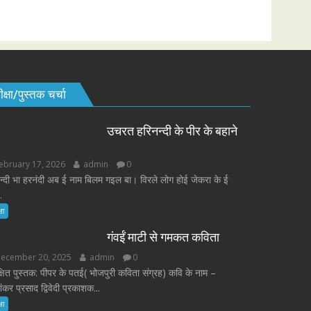
क्षा/पुस्तक चर्चा
उचरत हरिनन्दी के पीर के बहाने
ebruary 17, 2026
admin
0
न्दी भा हरनंदी अब ई नाम बिलम गइल बा। विरले लोग होई जेकरा के ई
.
षा
गंवईं माटी से गमकत कविता
ecember 20, 2025
admin
0
्षित पुस्तक: पीपर के पतई( भोजपुरी कविता संग्रह) कवि के नाम –
कर प्रसाद द्विवेदी प्रकाशक...
षा