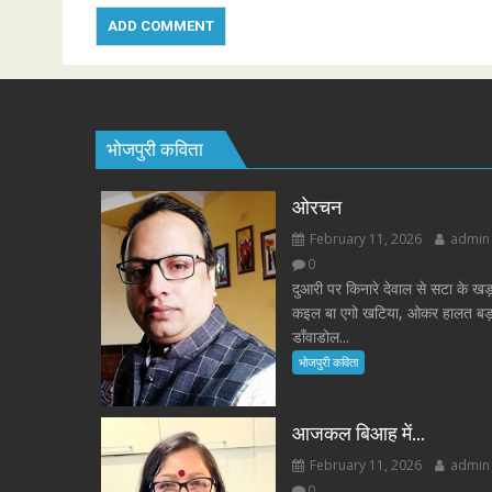
भोजपुरी कविता
ओरचन
February 11, 2026
admin
0
दुआरी पर किनारे देवाल से सटा के खड़
कइल बा एगो खटिया, ओकर हालत बड़
डाँवाडोल...
भोजपुरी कविता
आजकल बिआह में…
February 11, 2026
admin
0