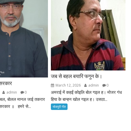
जब से बहल बयारि फगुन के।
 सरकार
March 12, 2026
admin
0
अमराई में कहईं कोइलि बोल गइल ह। मोजर गंध
admin
0
हिया के बान्हन खोल गइल ह। उसठा...
चल, बोलल मानल जाई तकरार
 सरकार ॥ हमरे से...
भोजपुरी गीत