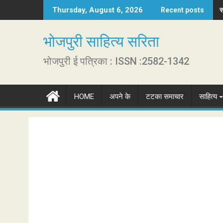
S
स
न
Thursday, August 6, 2026
Recent posts
k
i
भोजपुरी साहित्य सरिता
p
t
भोजपुरी ई पत्रिका : ISSN :2582-1342
o
c
o
HOME
अपने के
टटका समाचार
साहित्य
n
t
e
n
t