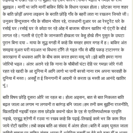
बुझाइल। मानीं भा जनि मानीं बाकिर विधि के विधान प्रबल होला। छोटका नाना शहर
के बाति छोड़ीं अपना लइकन के बराति छोड़ि गाँव के बहरी लात ना रखलन जियते जी।
उनुकर हिन्दुस्तान गाँव के सीवान भीतर रहे, राजधानी दुआर पर आ रेस्टुरेंट घरे के
रसोई घर।रसोई घर जे कोठा पर रहे ओह में बाजारू चीजन खातिर नो एंट्री के बोर्ड
लागल रहे। गलती से एंट्री के जानकारी होखला पर केहू होखे तीन पुसुत के उघटा
पुरान बिना दया – माया के सुद्ध मगही में काहे कि ममहर हमार मगह में ह। बाकिर अंत
समइया मुअत घरी मउअत भा विधना टाँगि ले गइल गाँव से बाँहि पकड़ टाटानगर के
कारखाना में धधकत आगि के बीच काम करत हमरा मामू घरे।इहे बाति हमरा नाना
जोरियो भइल। अंतर अतने रहे कि नाना के चौबीसों घंटा देहि पर गमछा जोरे गंजी
रहत रहे खादी के आ दुनिया में आगि लागो भा पानी बरसो नाना राम अपना चरवाही के
दुनिया में मस्त। असहूँ त ई जिनगानी में आदमी जे करता ऊ मस्ती आ आनंदे खातिर
नूं।
बाति विषय छोड़ि दूसरा ओरि जा रहल बा। होला अइसन, बात से बात निकलत बाति
बढ़ल जाला आ लगाम ना लगवनी त बतंगड़ बनि जाला।हम तनी कम बुझींना राजनीति,
खिलाड़ियों नइखीं रहल तास छोड़के कवनो खेल के एह से प्रतिस्पर्धात्मक प्रवृत्ति
नइखे, प्रबुद्ध श्रेणी में रउवा ना रखब काहे कि पढ़ाई-लिखाई कामे भर कि काम मिल
जाये रोटी खातिर।तबो कहब बाति आ संवाद में अंतर होला।बाति में अहम् घुसल जाला
नाहियो चाहला पर बाकिर संवाद अपना में अनेरिया ढुकहीं ना देवे,बले ढूका दीं त अलग