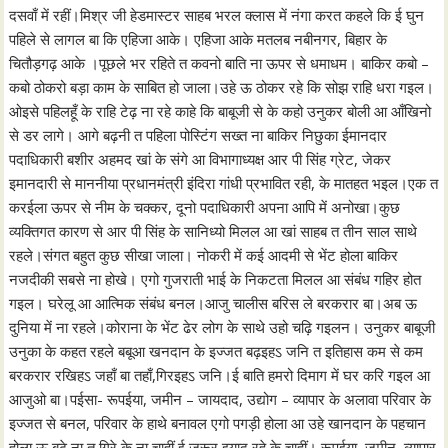
दसवाँ में रहीं।मिश्र जी हेडमास्टर साहब भरल क्लास में नंगा करत कहले कि ई घुन
पहिले से लागल बा कि एहिजा आके। एहिजा आके मतलब नबीनगर, बिहार के
चितौड़गढ़ आके ।पूछले भर रहिते त कवनो बाति ना ऊपर से धमाधम। बाकिर कबो –
कबो ठोकरो बड़ा काम के साबित हो जाला।उहे ऊ ठोकर रहे कि सोझ राहि धरा गइल।
ओइसे पहिलहूँ के राहि टेढ़ ना रहे काहे कि बाबूजी से के कहो उनुकर बोली आ आँखिनो
से डर लागे। आगे बढ़नी त पहिला पोस्टिंग सख्त ना बाकिर निछुका ईमानदार
पदाधिकारी बशीर अहमद खां के संगे आ विभागाध्यक्ष आर पी सिंह ग्रेट, जेकर
इमानदारी से माननीया प्रधानमंत्री इंदिरा गांधी प्रभावित रही, के मातहत भइल।एक त
करईला ऊपर से नीम के चक्कर, दूनो पदाधिकारी अपना आपि में अनोखा।कुछ
व्यक्तिगत कारण से आर पी सिंह के सानिध्यो मिलल आ खां साहब त तीन साल साथे
रहले।संगत बहुत कुछ सीखा जाला। नोकरी में कई आदमी से भेंट होला बाकिर
नजदीकी सबसे ना होखे। एगो गुजराती भाई के निकटता मिलल आ संबंध गहिर होत
गइल। घरेलू आ आत्मिक संबंध बनल।आजु चालीस बरिस ले बरकरार बा।अब ऊ
दुनिया में ना रहले।कोराना के भेंट ढेर लोग के साथे उहो चढ़ि गइलन। उनुकर बाबूजी
उनुका के कहत रहले बबूआ खनदान के इज्जत बढ़इहऽ जनि त इतिहास कम से कम
बरकरार रखिहऽ जहाँ बा तहाँ,गिरइहऽ जनि।ई बाति हमरो दिमाग में घर करि गइल आ
आजुओ बा।पईसा- रूपईया, जमीन – जायदाद, उद्योग – व्यापार के अलावा परिवार के
इज्जत से बनल, परिवार के हाथे बनावल एगो पगड़ी होला आ उहे खानदान के पहचान
होला,ऊ बढ़े ना त गिरे के ना चाहीं ई जरूर इयाद रहे के चाहीं। रूपईया, जमीन, व्यापार