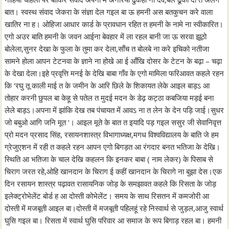
बात। स्वस्थ संवाद जेकरा के संज्ञा देल गइल बा ऊ हमनी अस बतकुचन करे वाला
खातिर ना ह। ओहिजा आधार कार्ड के प्रावधान रहित त हमनी के नामे ना स्वीकारित।
एगो अउर बाति हमनी के जवन आईना बेवहार में ला रहल बानी जा ऊ सरवा झूठो
बोलेला,सुनर देखा के फुला के तुमा कर देला,साँच त बोलबे ना करे इचिको नतीजा
सामने होला आपन टेटनवा के ज्ञाने ना होखे आ ई आँखि दोसर के टेटन के बढ़ा – चढ़ा
के देखा देला।इहे प्रवृत्ति मनई के देखि बाबा गाँव के एगो मामिला फरिआवत कहले रहन
कि ‘रघु तू काली माई त के जमीन के आरि छिले के शिकायत लेके आइल बाड़ऽ आ
तोहार करनी छुपल बा केहू से पतेल त मुदई मदन के डेढ़ कट्ठा कबजिया मड़ई बना
लेले बाड़ऽ।अपना में झांकि देख तब पंचायत में आवऽ ना त लेन के देन पड़ि जाई।सुधर
जो बबुओ आगि जनि मूत ‘। आइल मूते के बात त इयादि पड़ गइल ससुर जी सेवानिवृत्त
प्रो मदन प्रसाद सिंह, रसायनशास्त्र विभागाध्यक्ष,मगध विश्वविद्यालय के बाति जे हम
ग्रेजुएशन में रही त कहले रहन आपन एगो बिगड़त आ रंगदार बनत भतिजा के देखि।
स्थिति आ भतिजा के चाल देखि कहलन कि इनकर बाबा ( नाम लेकर) के पिसाब से
चिराग जरत रहे,ओहि खानदान के चिराग ई कहीं खानदान के चिरागे ना बुझा देस।एक
दिन रसायन शास्त्र पढ़ावत रासायनिक जोड़ के समझावत कहले कि रिसता के जोड़
इलेक्ट्रोभेलेंट बोर्ड ह आ दोस्ती कोभेलेंट। समय के साथ रिसतन में कमजोरी आ
दोस्ती में मजबूती आइल बा।दोस्ती में मजबूती पहिलहूं रहे निस्वार्थ से जुड़ल,आजु स्वार्थ
घुसि गइल बा। रिसता में स्वार्थ घुसि परिवार आ समाज के रूप बिगाड़ रहल बा। हमनी