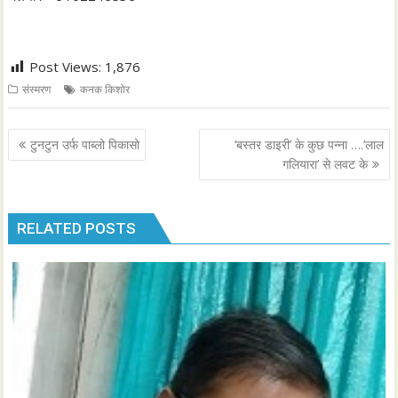
Post Views:
1,876
संस्मरण
कनक किशोर
P
टुनटुन उर्फ पाब्लो पिकासो
‘बस्तर डाइरी’ के कुछ पन्ना ….’लाल
o
गलियारा’ से लवट के
s
t
RELATED POSTS
n
a
v
i
g
a
t