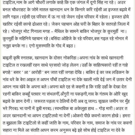
टाइटिल,नाम के आगे चौधरी लगाके काहे कि एक जंगल में दूगो सिंह ना रहे। अउर
बनल चौधराहट के जोमे मातल खानदान धन के किनारे करि रईसी आ इज्जत बढ़ावे में
लागि गइल।रईसी एह परिवार में ऊ ना रहे जेवन रईस परिवार में रहेला। इज्जत ढोये
खातिर रईसी कान्हे ढोआत रहे। जेकर पहचान ओह घरी के बिहार के सतरहो जिला में
रहे। भोजपुर मोट गिनाला मगह – मैथिल के सामने बाकिर भोजपुर के कुरमुर्ही ना।
कुरमुर्ही के महिनिये पहचान रहे।बसिंदा ओहिजे के रहे परिवार,बस गइल रहे नोनार में
नतुहा बनके ना। एगो मुसस्माति के गोद में बइठ।
बाबूजी कृषि स्नातक, खानदान के दोसर नोकरिहा।अपना नांव के साथे खानदानी
टाइटिल त रखलहीं रहन साथे प्रसादो जोड़ लेलन।उहाँ के साहित्यकारो रहीं त गाहे
बगाहे ‘ बसर ‘ आ ‘ आरोही ‘ बन जात रहीं जगहा देखि। बाकिर ई का जब लडिकन के
नांव धरे के बेरा आइल त आपन पाँचों टाइटिल ना देके खाली नांवे देई जग में उतार देनी
आपन नाव खेवे के अपना बले।अपना बले एह से कहनी ह कि राहि उहाँ के देखा देत
रहनी बाकिर कबहूँ पतवार ना संभलनीं,अँगुरी ना पकड़नी,नाव के गंतव्य के ओरि खुद
बढ़ावे के ज्ञान देनी। जरूरत पड़ला प ठेलियों देनी अब तू जानऽ सूखल जमीन पर मुँह
भरे गिरबऽ भा पानी में डूबी मरबऽ।स्वभाविक बा अकेलुहा हाथ – गोड़ मारी।अउर त
अउर खानदानी भा आपन टाइटिलवो ना देनीं।ओकरो पीछे कवनो कारण होखे। हमरा
त बुझाला कि टाइटिलो से कहीं जाति के नाम, परिवार के नाम, समाज के नांव पर कवनो
सहारा ना मिले आ संतति आपन करम अनुरूप बढ़े इहे सोच होई टाइटिल ना देवे के