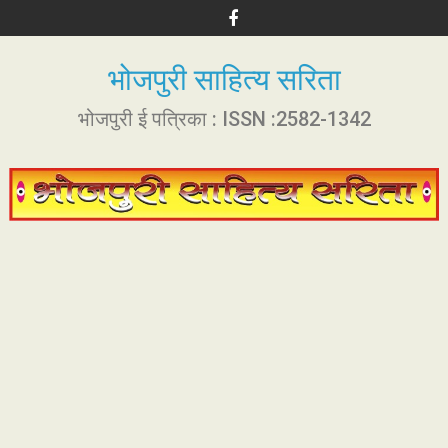
S
k
i
भोजपुरी साहित्य सरिता
p
t
भोजपुरी ई पत्रिका : ISSN :2582-1342
o
c
o
n
t
e
n
t