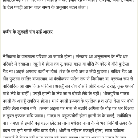
के देल पगड़ी आपन चाल समय के अनुसार बदल लेला।
कबीर के लुकाठी संग ढाई आखर
नैतिकता के पाठशाला परिवार आ समाजे होला। संस्कार आ अनुसासन के नींव धर –
परिवारे में रखाला। खूनो में होला तब नूं कहल गइल बा बाँसि के कोठ में बाँसे फुटेला
रेंड ना।अइसे अपवाद कहाँ ना होखे।रेंड के कहो अब त लेंढो फुटता। बाकिर रेंड आ
लेंढ फुटला खातिर बाजारवाद आ वैश्वीकरण परोक्ष रूप से जिम्मेवार बा, प्रत्यक्ष रूप से
पारिवारिक आ सामाजिक परिवेस।असहूँ सब दोष दोसरि ओरि कबले टराई, कुछ अपनो
माथे लेवे के चाहीं। पगड़ी हमनी के लेब जा त दोषवो लेवे के पड़ी। भोजपुरिया गमछा –
पगड़ी के असहूँ सवखिन होला। माथे पगड़ी इज्जत के प्रतिक ह त खोल देला पर दोषो
ढाकि लेला गमछा बनि ।समय अइला पर माथ से उतारि अगिला के गोड़ पर धर दिआव
त डूबत इज्जत बाचि जाला। गमछा त बहुउपयोगी होला हमनी के के बताई, सर्वविदित
बा। गमछा से इयादि पड़ गइल छोटका नाना मधेसर नाना के जे भर जिनिगी ऊपर के
बदन पर एगो गमछे रखि काट देले। धोती त पहिरल मजबूरी होला, लाज ढाकेला।
लइकाई में देखत रहीं त ना बुझात रहे एकर कारण।सयान भइला प गमछा के राज