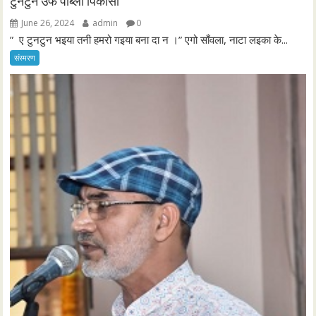
टुनटुन उर्फ पाब्लो पिकासो
June 26, 2024
admin
0
” ए टुनटुन भइया तनी हमरो गइया बना दा न ।” एगो साँवला, नाटा लइका के...
संस्मरण