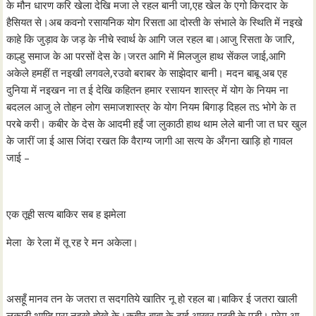
के मौन धारण करि खेला देखि मजा ले रहल बानी जा,एह खेल के एगो किरदार के
हैसियत से।अब कवनो रसायनिक योग रिसता आ दोस्ती के संभाले के स्थिति में नइखे
काहे कि जुड़ाव के जड़ के नीचे स्वार्थ के आगि जल रहल बा।आजु रिसता के जारि,
काल्हु समाज के आ परसों देस के।जरत आगि में मिलजुल हाथ सेंकल जाई,आगि
अकेले हमहीं त नइखी लगवले,रउवो बराबर के साझेदार बानी। मदन बाबू अब एह
दुनिया में नइखन ना त ई देखि कहितन हमार रसायन शास्त्र में योग के नियम ना
बदलल आजु ले तोहन लोग समाजशास्त्र के योग नियम बिगाड़ दिहल तऽ भोगे के त
परबे करी। कबीर के देस के आदमी हईं जा लुकाठी हाथ थाम लेले बानी जा त घर खुल
के जारीं जा ई आस जिंदा रखत कि वैराग्य जागी आ सत्य के अँगना खाड़ि हो गावल
जाई –
एक तूही सत्य बाकिर सब ह झमेला
मेला के रेला में तू रह रे मन अकेला।
असहूँ मानव तन के जतरा त सदगतिये खातिर नू हो रहल बा।बाकिर ई जतरा खाली
लुकाठी थाम्हि पूरा नइखे होखे के।कबीर बाबा के ढाई आखर पढ़ही के पड़ी। प्रेम आ