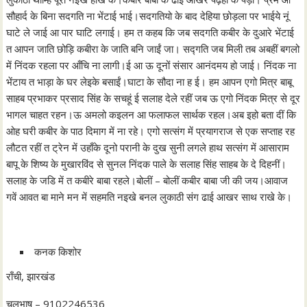
सौहार्द के बिना सदगति ना भेंटाई भाई।सदगतियो के बाद देहिया छोड़ला पर भाईये नूं
घाटे ले जाई आ पार घाटि लगाई। हम त कहब कि जब सदगति कबीर के दुआरे भेंटाई
त आपन जाति छोड़ि कबीरा के जाति बनि जाईं जा। सद्गति जब मिली तब अबहीं बगलो
में निंदक रहला पर आँचि ना लागी।ई आ ऊ दूनों संसार आनंदमय हो जाई। निंदक ना
भेंटाय त भाड़ा के घर लेइके बसाईं।घाटा के सौदा ना ह ई। हम आपन एगो मित्र बाबू
साहब प्रभाकर प्रसाद सिंह के सचहूं ई सलाह देले रहीं जब ऊ एगो निंदक मित्र से दूर
भागल चाहत रहन।ऊ अमलो कइलन आ फलाफल सार्थक रहल।अब इहो बता दीं कि
ओह घरी कबीर के पाठ दिमाग में ना रहे। एगो सत्संग में प्रयागराज से एक सप्ताह रह
लौटत रहीं त ट्रेन में उहाँके दूनो परानी के दुख सुनी लगले हाथ सत्संग में आसाराम
बापू के शिष्य के मुखारविंद से सुनल निंदक पाले के सलाह सिंह साहब के दे दिहनीं।
सलाह के जडि में त कबीरे बाबा रहले।बोलीं – बोलीं कबीर बाबा जी की जय।आवाज
गवें आवत बा माने मन में सहमति नइखे बनल लुकाठी संग ढाई आखर साथ राखे के।
कनक किशोर
राँची, झारखंड
चलभाष – 9102246536