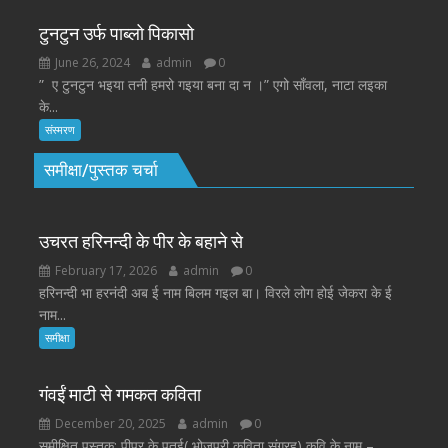
टुनटुन उर्फ पाब्लो पिकासो
June 26, 2024
admin
0
” ए टुनटुन भइया तनी हमरो गइया बना दा न ।” एगो साँवला, नाटा लइका
के...
संस्मरण
समीक्षा/पुस्तक चर्चा
उचरत हरिनन्दी के पीर के बहाने से
February 17, 2026
admin
0
हरिनन्दी भा हरनंदी अब ई नाम बिलम गइल बा। विरले लोग होई जेकरा के ई
नाम...
समीक्षा
गंवईं माटी से गमकत कविता
December 20, 2025
admin
0
समीक्षित पुस्तक: पीपर के पतई( भोजपुरी कविता संग्रह) कवि के नाम –