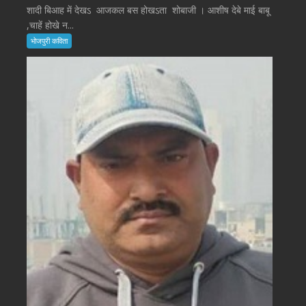
शादी बिआह में देखऽ आजकल बस होखऽता शोबाजी । आशीष देबे माई बाबू
,चाहें होखे न...
भोजपुरी कविता