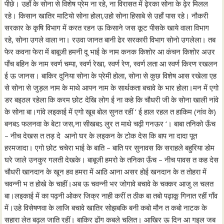
पीछे। उहाँ के सोना से विशेष प्रेम ना रहे, ना विरासत में ढ़ेरका सोना के ढ़ेर मिलल
रहे। किसान खातिर माटियो सोना होला,उहो सोना हिसाबे से उहाँ पास रहे। नौकरी
सरकार के कृषि विभाग में करत रहन ऊ किसाने जस कूट पीसके खाये वाला विभाग
रहे, सोना उगले वाला ना। रउवा जानत बानी ढेर सरकारी विभाग सोनो उगलेला। तब
फेर कवना फेरा में बाबूजी हमनी दू भाई के नाम कनक किशोर आ कंचन किशोर अउर
पाँच बहिन के नाम स्वर्ण चम्पा, स्वर्ण रेखा, स्वर्ण रेण, स्वर्ण लता आ स्वर्ण किरण रखलन
ई ऊ जानस। बाकिर दुनिया सोना के प्रेमी होला, सोना से कुछ विशेष आस रखेला एह
से सोना से जुड़ल नाम के माथे आपन नाम के सार्थकता बचावे के भार होला।मन में एगो
डर बइठल रहेला कि करम छोट देखि लोग ई ना कहे कि चौधरी जी के सोना खाली नांवे
के सोना बा।गांवे लइकाई में एगो खूब बोल सुनत रहीं ‘ ई हाल रहल त हाकिम (नांव के)
बनबऽ फलनवा के बेटा जस,ना सीखबऽ लुर त माथे चढ़ी गनऊर ‘। बाबा तनिको ऊँच
– नीच देखस त तड़ दे आनो घर के लइकन के टोक देस कि बाप ना दादा पूत
हरमजादा। एगो छोट चचेरा भाई के बाति – बाति पर सुनावस कि सराहले बहुरिया डोम
घरे जाले उनकुर गलती देखके। बाबूजी हमरो के तनिका ऊँच – नीच पावस त कह देस
चौधरी खानदान के खून हव हमरा में आठि आना असर होई खनदान के त तोहरा में
चवन्नी भ त होखे के चाहीं।अब ऊ चवन्नी भर जोगावे बचावे के चक्कर आजु ल चलत
बा।लइकाई में का पढ़नी ओकर जिक्र नाही करीं त ठीक बा तबो पढ़ाकू गिनात रहीं गाँव
में।उहे विसेषणवा के लाजि बचावे खातिर सोझबकि बनी कबो मौन त कबो नाटक के
सहारा लेत बढ़ल जाति रहीं। बाकिर ढोंग कबले चलित। आखिर ऊ दिन आ गइल जब