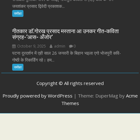
जयशंकर प्रसाद द्विवेदी प्रकाशक...
समीक्षा
गीतकार डाॅ.गोरख प्रसाद मस्ताना आ उनकर गीत-कविता
संग्रह-‘आस- अँजोर’
October 9, 2025
admin
0
पटना दूरदर्शन में एही साल 26 जनवरी के बिहान भइला एगो भोजपुरी कवि-
गोष्ठी के रिकार्डिंग रहे। हम...
समीक्षा
Copyright © All rights reserved
Proudly powered by WordPress
|
Theme: DuperMag by
Acme
Themes