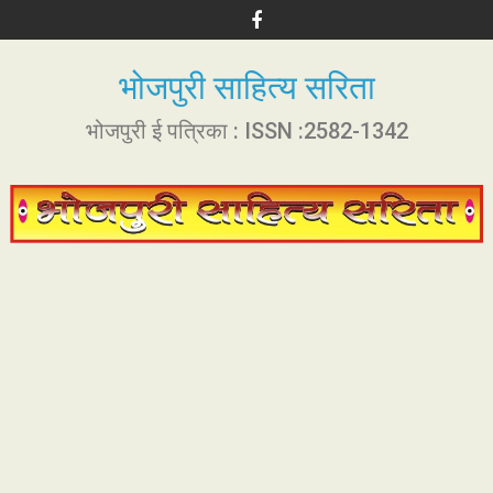
S
k
i
भोजपुरी साहित्य सरिता
p
t
भोजपुरी ई पत्रिका : ISSN :2582-1342
o
c
o
n
t
e
n
t