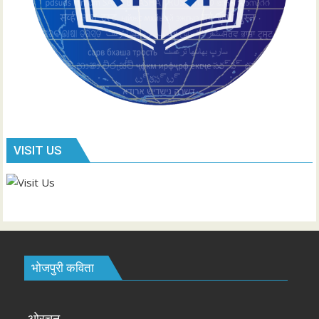
VISIT US
भोजपुरी कविता
ओरचन