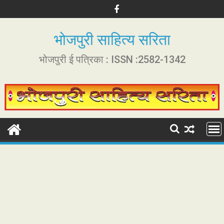
S
k
i
भोजपुरी साहित्य सरिता
p
t
भोजपुरी ई पत्रिका : ISSN :2582-1342
o
c
o
n
t
e
n
t