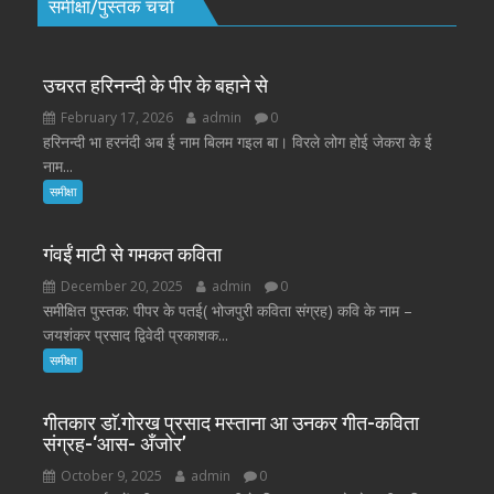
समीक्षा/पुस्तक चर्चा
उचरत हरिनन्दी के पीर के बहाने से
February 17, 2026
admin
0
हरिनन्दी भा हरनंदी अब ई नाम बिलम गइल बा। विरले लोग होई जेकरा के ई
नाम...
समीक्षा
गंवईं माटी से गमकत कविता
December 20, 2025
admin
0
समीक्षित पुस्तक: पीपर के पतई( भोजपुरी कविता संग्रह) कवि के नाम –
जयशंकर प्रसाद द्विवेदी प्रकाशक...
समीक्षा
गीतकार डाॅ.गोरख प्रसाद मस्ताना आ उनकर गीत-कविता
संग्रह-‘आस- अँजोर’
October 9, 2025
admin
0