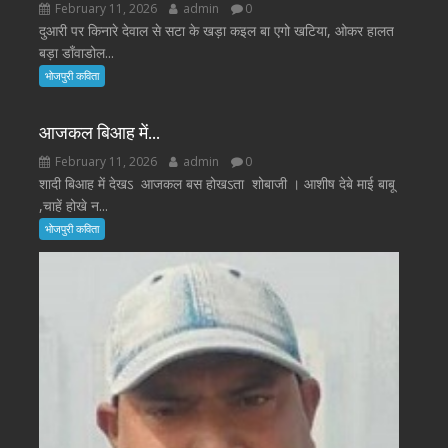
February 11, 2026
admin
0
दुआरी पर किनारे देवाल से सटा के खड़ा कइल बा एगो खटिया, ओकर हालत
बड़ा डाँवाडोल...
भोजपुरी कविता
आजकल बिआह में…
February 11, 2026
admin
0
शादी बिआह में देखऽ आजकल बस होखऽता शोबाजी । आशीष देबे माई बाबू
,चाहें होखे न...
भोजपुरी कविता