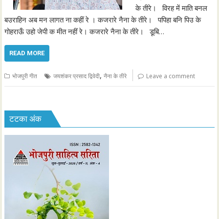
के तीरे। विरह में माति बनल
बउराहिन अब मन लागत ना कहीं रे । कजरारे नैना के तीरे। पपिहा बनि पिउ के
गोहराऊँ उहो जेपी क मीत नहीं रे। कजरारे नैना के तीरे। डूबि…
READ MORE
,
भोजपुरी गीत
जयशंकर प्रसाद द्विवेदी
नैना के तीरे
Leave a comment
टटका अंक