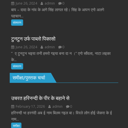
June 26, 2024
admin
0
बाप – दादा के नांव के आगे सिंह लागल रहे। सिंह के आपन एगो अलगे
पहचान...
संस्मरण
टुनटुन उर्फ पाब्लो पिकासो
June 26, 2024
admin
0
” ए टुनटुन भइया तनी हमरो गइया बना दा न ।” एगो साँवला, नाटा लइका
के...
संस्मरण
समीक्षा/पुस्तक चर्चा
उचरत हरिनन्दी के पीर के बहाने से
February 17, 2026
admin
0
हरिनन्दी भा हरनंदी अब ई नाम बिलम गइल बा। विरले लोग होई जेकरा के ई
नाम...
समीक्षा