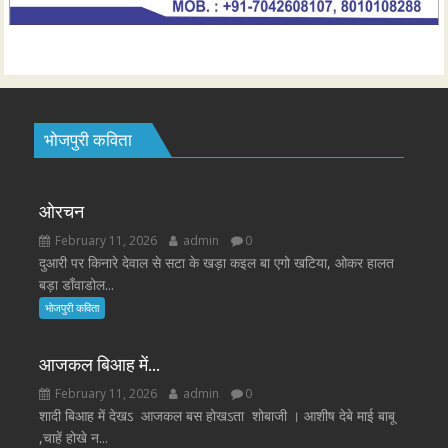
भोजपुरी कविता
ओरचन
February 11, 2026
admin
0
दुआरी पर किनारे देवाल से सटा के खड़ा कइल बा एगो खटिया, ओकर हालत
बड़ा डाँवाडोल...
भोजपुरी कविता
आजकल बिआह में…
February 11, 2026
admin
0
शादी बिआह में देखऽ आजकल बस होखऽता शोबाजी । आशीष देबे माई बाबू
,चाहें होखे न...