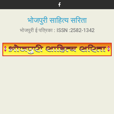
S
k
i
भोजपुरी साहित्य सरिता
p
t
भोजपुरी ई पत्रिका : ISSN :2582-1342
o
c
o
n
t
e
n
t