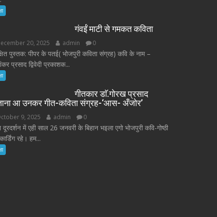
षा
गंवईं माटी से गमकत कविता
ecember 20, 2025
admin
0
्षित पुस्तक: पीपर के पतई( भोजपुरी कविता संग्रह) कवि के नाम –
कर प्रसाद द्विवेदी प्रकाशक...
षा
गीतकार डाॅ.गोरख प्रसाद
ताना आ उनकर गीत-कविता संग्रह-‘आस- अँजोर’
ctober 9, 2025
admin
0
 दूरदर्शन में एही साल 26 जनवरी के बिहान भइला एगो भोजपुरी कवि-गोष्ठी
कार्डिंग रहे। हम...
षा