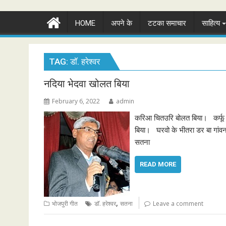
HOME
अपने के
टटका समाचार
साहित्य
TAG:
डाॅ. हरेश्वर
नदिया भेदवा खोलत बिया
February 6, 2022
admin
करिआ चितउरि बोलत बिया। कर्फू
बिया। घरवो के भीतरा डर बा गांवन
सतना
READ MORE
,
भोजपुरी गीत
डाॅ. हरेश्वर
सतना
Leave a comment