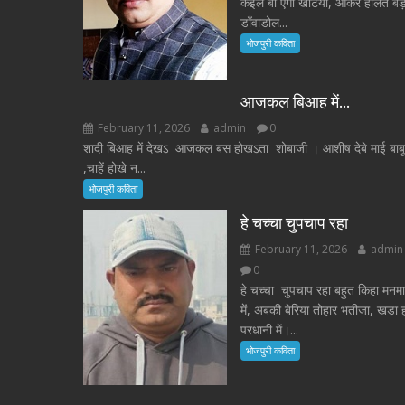
कइल बा एगो खटिया, ओकर हालत बड़
डाँवाडोल...
भोजपुरी कविता
आजकल बिआह में…
February 11, 2026
admin
0
शादी बिआह में देखऽ आजकल बस होखऽता शोबाजी । आशीष देबे माई बाबू
,चाहें होखे न...
भोजपुरी कविता
हे चच्चा चुपचाप रहा
February 11, 2026
admin
0
हे चच्चा चुपचाप रहा बहुत किहा मनम
में, अबकी बेरिया तोहार भतीजा, खड़ा 
परधानी में।...
भोजपुरी कविता