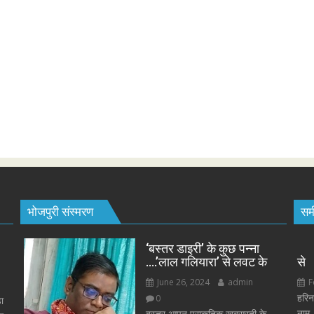
भोजपुरी संस्मरण
समी
‘बस्तर डाइरी’ के कुछ पन्ना
….’लाल गलियारा’ से लवट के
से
June 26, 2024
admin
F
हरिन
0
ा
नाम..
बस्तर आपन प्राकृतिक खबसूरती के