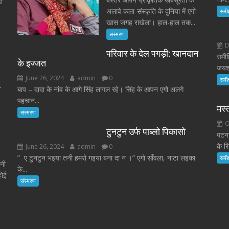
ा
अलावे कला-संस्कृति के दुनिया में एगो
समीक्
खास जगह राखेला। हाल-हाल तक...
संस्मरण
D
परिवार के देल पगड़ी: खानदान
समीक
के इज्जत
जयशं
June 26, 2024
admin
0
समीक्
बाप – दादा के नांव के आगे सिंह लागल रहे। सिंह के आपन एगो अलगे
पहचान...
मस्
संस्मरण
O
टुनटुन उर्फ पाब्लो पिकासो
पटना
के रि
June 26, 2024
admin
0
” ए टुनटुन भइया तनी हमरो गइया बना दा न ।” एगो साँवला, नाटा लइका
समीक्
ानी
के...
होई
संस्मरण