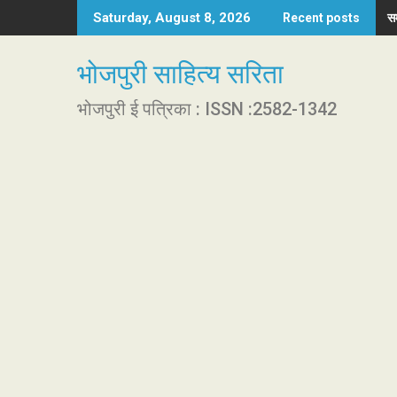
S
सम
Saturday, August 8, 2026
Recent posts
k
i
भोजपुरी साहित्य सरिता
p
t
भोजपुरी ई पत्रिका : ISSN :2582-1342
o
c
o
n
t
e
n
t