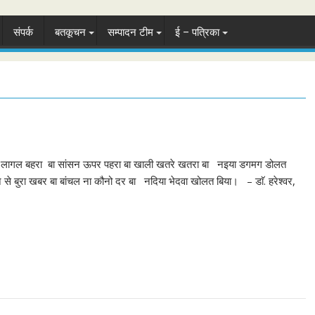
संपर्क
बतकूचन
सम्पादन टीम
ई – पत्रिका
 लागल बहरा बा सांसन ऊपर पहरा बा खाली खतरे खतरा बा नइया डगमग डोलत
 से बुरा खबर बा बांचल ना कौनो दर बा नदिया भेदवा खोलत बिया। – डाॅ. हरेश्वर,