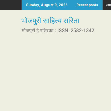
S
समय
Sunday, August 9, 2026
Recent posts
k
i
भोजपुरी साहित्य सरिता
p
t
भोजपुरी ई पत्रिका : ISSN :2582-1342
o
c
o
n
t
e
n
t