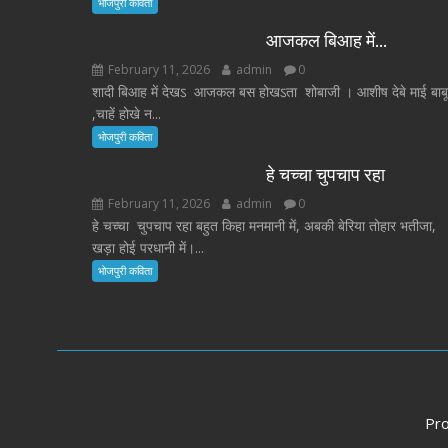
भोजपुरी कविता
आजकल बिआह में…
February 11, 2026
admin
0
शादी बिआह में देखऽ आजकल बस होखऽता शोबाजी । आशीष देबे माई बाबू
,चाहें होखे न...
भोजपुरी कविता
हे चच्चा चुपचाप रहा
February 11, 2026
admin
0
हे चच्चा चुपचाप रहा बहुत किहा मनमानी में, अबकी बेरिया तोहार भतीजा,
खड़ा होई परधानी में।...
भोजपुरी कविता
Pr