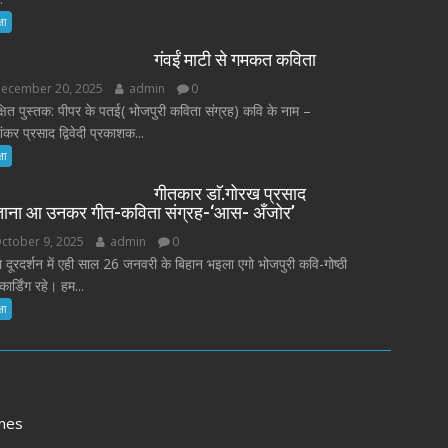
षा
गंवईं माटी से गमकत कविता
ecember 20, 2025
admin
0
्षित पुस्तक: पीपर के पतई( भोजपुरी कविता संग्रह) कवि के नाम –
कर प्रसाद द्विवेदी प्रकाशक...
षा
गीतकार डाॅ.गोरख प्रसाद
ताना आ उनकर गीत-कविता संग्रह-‘आस- अँजोर’
ctober 9, 2025
admin
0
 दूरदर्शन में एही साल 26 जनवरी के बिहान भइला एगो भोजपुरी कवि-गोष्ठी
कार्डिंग रहे। हम...
षा
mes