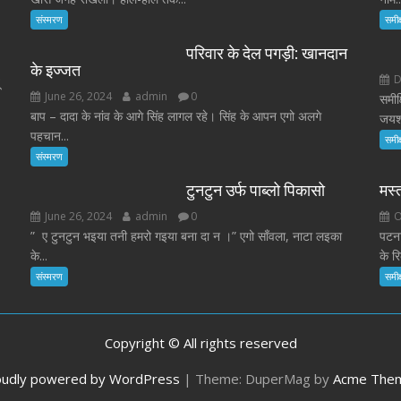
संस्मरण
समीक्
परिवार के देल पगड़ी: खानदान
के इज्जत
D
June 26, 2024
admin
0
समीक
बाप – दादा के नांव के आगे सिंह लागल रहे। सिंह के आपन एगो अलगे
जयशं
पहचान...
समीक्
संस्मरण
टुनटुन उर्फ पाब्लो पिकासो
मस्
June 26, 2024
admin
0
O
” ए टुनटुन भइया तनी हमरो गइया बना दा न ।” एगो साँवला, नाटा लइका
पटना
के...
के रि
संस्मरण
समीक्
Copyright © All rights reserved
oudly powered by WordPress
|
Theme: DuperMag by
Acme The