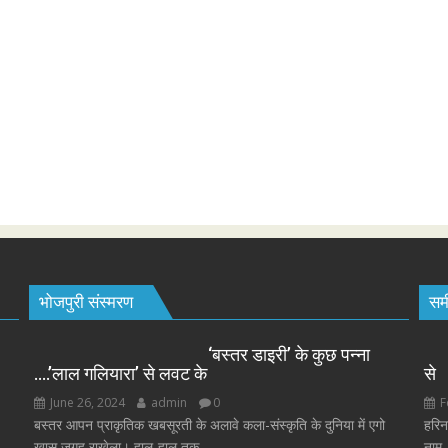
भोजपुरी संस्मरण
समी
‘बस्तर डाइरी’ के कुछ पन्ना
….’लाल गलियारा’ से लवट के
से
June 26, 2024
admin
0
F
बस्तर आपन प्राकृतिक खबसूरती के अलावे कला-संस्कृति के दुनिया में एगो
हरिन
खास जगह राखेला। हाल-हाल तक...
नाम..