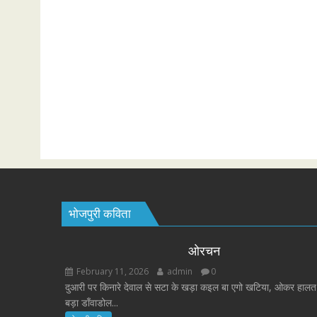
भोजपुरी कविता
ओरचन
February 11, 2026
admin
0
दुआरी पर किनारे देवाल से सटा के खड़ा कइल बा एगो खटिया, ओकर हालत
बड़ा डाँवाडोल...