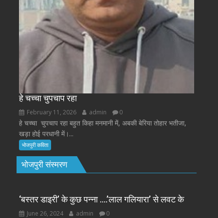
हे चच्चा चुपचाप रहा
February 11, 2026
admin
0
हे चच्चा चुपचाप रहा बहुत किहा मनमानी में, अबकी बेरिया तोहार भतीजा,
खड़ा होई परधानी में।...
भोजपुरी कविता
भोजपुरी संस्मरण
‘बस्तर डाइरी’ के कुछ पन्ना ….’लाल गलियारा’ से लवट के
June 26, 2024
admin
0