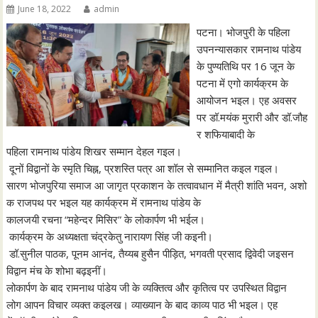
June 18, 2022
admin
पटना। भोजपुरी के पहिला
उपनन्यासकार रामनाथ पांडेय
के पुण्यतिथि पर 16 जून के
पटना में एगो कार्यक्रम के
आयोजन भइल। एह अवसर
पर डॉ.मयंक मुरारी और डॉ.जौह
र शफियाबादी के
पहिला रामनाथ पांडेय शिखर सम्मान देहल गइल।
दूनों विद्वानों के स्मृति चिह्न, प्रशस्ति पत्र आ शॉल से सम्मानित कइल गइल।
सारण भोजपुरिया समाज आ जागृत प्रकाशन के तत्वावधान में मैत्री शांति भवन, अशो
क राजपथ पर भइल यह कार्यक्रम में रामनाथ पांडेय के
कालजयी रचना “महेन्दर मिसिर” के लोकार्पण भी भईल।
कार्यक्रम के अध्यक्षता चंद्रकेतु नारायण सिंह जी कइनी।
डॉ.सुनील पाठक, पूनम आनंद, तैय्यब हुसैन पीड़ित, भगवती प्रसाद द्विवेदी जइसन
विद्वान मंच के शोभा बढ़इनीं।
लोकार्पण के बाद रामनाथ पांडेय जी के व्यक्तित्व और कृतित्व पर उपस्थित विद्वान
लोग आपन विचार व्यक्त कइलख। व्याख्यान के बाद काव्य पाठ भी भइल। एह