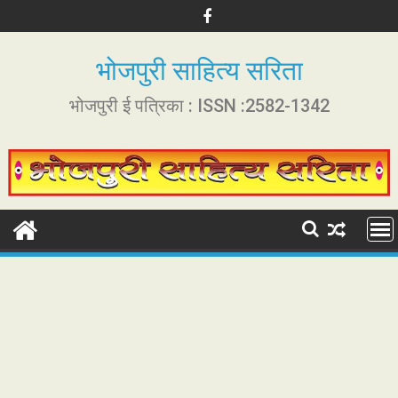
S
k
i
भोजपुरी साहित्य सरिता
p
t
भोजपुरी ई पत्रिका : ISSN :2582-1342
o
c
o
n
t
e
n
t