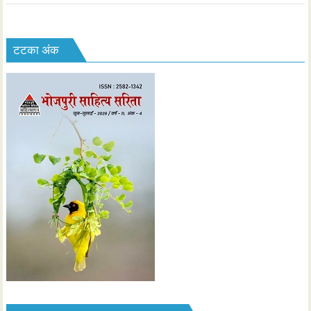
टटका अंक