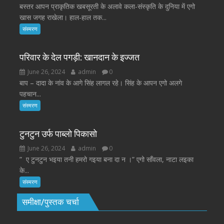
बस्तर आपन प्राकृतिक खबसूरती के अलावे कला-संस्कृति के दुनिया में एगो
खास जगह राखेला। हाल-हाल तक...
संस्मरण
परिवार के देल पगड़ी: खानदान के इज्जत
June 26, 2024
admin
0
बाप – दादा के नांव के आगे सिंह लागल रहे। सिंह के आपन एगो अलगे
पहचान...
संस्मरण
टुनटुन उर्फ पाब्लो पिकासो
June 26, 2024
admin
0
” ए टुनटुन भइया तनी हमरो गइया बना दा न ।” एगो साँवला, नाटा लइका
के...
संस्मरण
समीक्षा/पुस्तक चर्चा