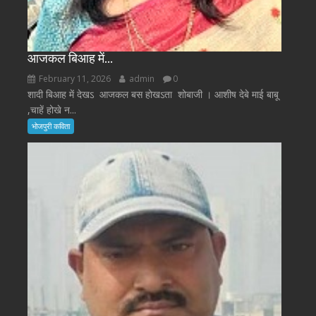
आजकल बिआह में…
February 11, 2026
admin
0
शादी बिआह में देखऽ आजकल बस होखऽता शोबाजी । आशीष देबे माई बाबू
,चाहें होखे न...
भोजपुरी कविता