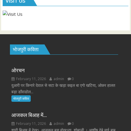
VISIT US
भोजपुरी कविता
ओरचन
February 11, 2026
admin
0
दुआरी पर किनारे देवाल से सटा के खड़ा कइल बा एगो खटिया, ओकर हालत
बड़ा डाँवाडोल...
भोजपुरी कविता
आजकल बिआह में…
February 11, 2026
admin
0
शादी बिआह में देखऽ आजकल बस होखऽता शोबाजी । आशीष देबे माई बाबू