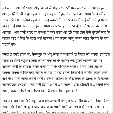
का जमाना आ गयो भाया, ओह दिनवा जे भोपू पर नरेटी फार-फार के नरियात रहल,
आजु काहें घिघ्घी बन्हा गइल बा। दुका-दुका दोहाई दिया रहल बा।समय के चकरी त
चलते रहेले आ चलियो रहल बा। ओह चकरी के चकर-चकर में कई लो चौनिहा गइल
बाड़ें।काहें भाय, अब का भइल ?अपना पर परल ह, त दरद होता, दोसरा के बेरा मजा
आवेला। अब कापी राइट के संस्था के पता बतावे आ पूछे वाला लोग केने कुंडली मार के
बइठल बाड़ें ? बिल के बहरा आईं महराज। का भइल,आजु अपना जात-बिरादर के बात
नइखी का?
हमरा त नगदे इयाद बा, फेसबुक पर भोपू लगा के तथाकथित विद्वान लो ,कामा, इनवर्टेड
कामा आ दोहरे उद्धरण चिन्ह का ना लगवला के खातिर एगो बुजुर्ग साहित्यकार पर
साहित्य चोरी के ठीकरा फोरत पानी पी-पी के गरियावत रहल। ई तब, जब उहाँ के
जवना-जवना साहित्यकार लोगन के गद्य भा पद्य अपना किताबि में सामिल कइले रहलें,
सभे के आभार व्यक्त कइले रहलें। दोसरा-तीसरा के लिखलका के उल्था क के बड़का
साहित्यकार बनेवाला मनई गारी देवे में सभेले आगे रहल। ओह चौकड़ी में अइसनो लोग
रहल, जेकरा पहिले से साहित्य चोरी के तमगा मिल चुकल रहे ।
अब जब बात निकलिये गइल बा त बतावत चलीं कि एगो हमरा गीत के एगो गायिका बेगर
हमार नाँव दीहले आ कुछ ज़ोर-तोर क के गवले रहली आ अपना चैनल पर परोसले
रहली, तबो ढेर लोगन के चरित्तर सोझा आइल रहल। जात आ जान-पहचान का संगही