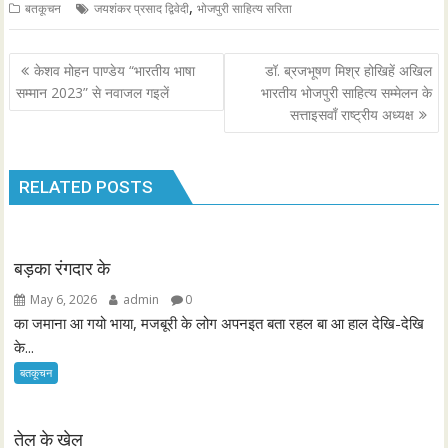
,
बतकूचन
जयशंकर प्रसाद द्विवेदी
भोजपुरी साहित्य सरिता
P
केशव मोहन पाण्डेय “भारतीय भाषा
डॉ. ब्रजभूषण मिश्र होखिहें अखिल
o
सम्मान 2023” से नवाजल गइलें
भारतीय भोजपुरी साहित्य सम्मेलन के
सत्ताइसवाँ राष्ट्रीय अध्यक्ष
s
t
n
RELATED POSTS
a
v
i
बड़का रंगदार के
g
a
May 6, 2026
admin
0
का जमाना आ गयो भाया, मजबूरी के लोग अपनइत बता रहल बा आ हाल देखि-देखि
t
के...
i
बतकूचन
o
n
तेल के खेल