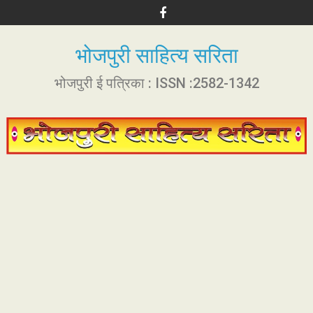
S
k
i
भोजपुरी साहित्य सरिता
p
t
भोजपुरी ई पत्रिका : ISSN :2582-1342
o
c
o
n
t
e
n
t