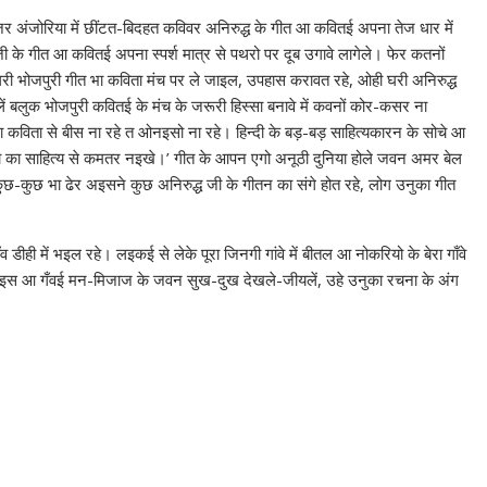
र अंजोरिया में छींटत-बिदहत कविवर अनिरुद्ध के गीत आ कवितई अपना तेज धार में
ी के गीत आ कवितई अपना स्पर्श मात्र से पथरो पर दूब उगावे लागेले। फेर कतनों
घरी भोजपुरी गीत भा कविता मंच पर ले जाइल, उपहास करावत रहे, ओही घरी अनिरुद्ध
लें बलुक भोजपुरी कवितई के मंच के जरूरी हिस्सा बनावे में कवनों कोर-कसर ना
ा कविता से बीस ना रहे त ओनइसो ना रहे। हिन्दी के बड़-बड़ साहित्यकारन के सोचे आ
षा का साहित्य से कमतर नइखे।’ गीत के आपन एगो अनूठी दुनिया होले जवन अमर बेल
-कुछ भा ढेर अइसने कुछ अनिरुद्ध जी के गीतन का संगे होत रहे, लोग उनुका गीत
ीही में भइल रहे। लइकई से लेके पूरा जिनगी गांवे में बीतल आ नोकरियो के बेरा गाँवे
य-भइस आ गँवई मन-मिजाज के जवन सुख-दुख देखले-जीयलें, उहे उनुका रचना के अंग