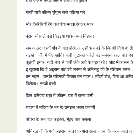
घंटी बाजल गउँवा जागल बटिया रहे पुकार
गोजी नाचे बछिया घुंघुरू बाजे गछिया पार
भोर किरिनियाँ रँगे नजरिया मनवा रँगलs प्यार
प्रान चोरवले उड़े चिड़इया थाके नयन निहार।
जब आउर जहवाँ गाँव के बात होखेला, उहाँ के मनई के जिनगी जिये के त
नइखे। गाँव में पीए खातिर पानी जुटावल पहिले बड़ समस्या रहल बा। ए
कुइयाँ, ईनार, नदी-नार से पानी लेके आवे के पड़त रहे। ओह मेहरारून
ई बुझाला कि ई अइसन बात रहे जवना से अनिरुद्ध जी के पहिचान बनल। 
बन गइल। उनके पहिलकी किताब बन गइल। सौंदर्य बोध, बिम्ब आ अति
मिलेला। रउवो देखीं-
दिल-दरियाव घड़ा में जीवन, घट में बहता पानी
घइला में नदिया के भर के उमड़ल भरल जवानी
अँचरा के सब पाल उड़वले, भुंइए नाव चलेला॥
अनिरुद्ध जी के एगो अइसन आउर परयास रहल जवना के चरचा बहुते जरू