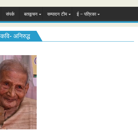
संपर्क
बतकूचन
सम्पादन टीम
ई – पत्रिका
 कवि- अनिरुद्ध