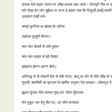
फ़लक देले बाड़न जवना पर आँख बरबस ठहर जाले। भोजपुरी गीत भा कवितई
मारे लेखा ढेर लोग बुझेला भा अगर ई कहल जाव कि टिकुली,साड़ी,कमरिया
उदाहरण देखीं सभे-
चम्पई चुनरिया ऊ खेतवा के अरिया
लहरेला कुसुमी किनार।
चल-चल खेतवों से आवे पुकार
चल-चल आइल बा इहे तेवहार
झांझरवा झनन-झनन बोले॥
अनिरुद्ध जे के लेखनी देश से लेके श्रम, ऋतु आ भोर से लेके साँझ के स
तुलसी, बाल्मीकी आ सूरदास के खातिर उनुकर नेह उमड़ल। लोकधुन में कृष्
झूलत कुंडल नील कमाल मुख,लट भँवरा घुँघराला
मोर मुकुट कर बेनु पीत पट, उर सोभे बनमाला