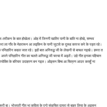
ौर-तरीकन के बात होखेला। ओह में जिनगी खातिर पानी के बाति ना होखे, सम्भव
करा ला गाँव के मेहरारून आ लइकिन के पानी जुटावे क दुरूह कारज करे के पड़त रहे।
 के पनिहारिन कहल जात रहे। इहों बात अनिरुद्ध जी के लेखनी से बाचल नइखे। हमरा त
अपने पनिहारिन गीत का चलते अनिरुद्ध जी चरचा में अइलें। उहे गीत इनका पहिचान
शयोक्ति के बरियार उदाहरण बन गइल। ओइसन बिम्ब आ चित्रण आउर कतहूँ ना
री बा। भोजपुरी गीत भा कविता के एगो संकुचित दायरा से बाहर लिया के अइसन