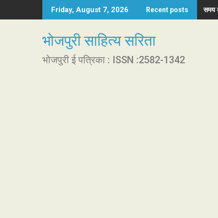
S
समय क
नकाब
Friday, August 7, 2026
Recent posts
k
i
भोजपुरी साहित्य सरिता
p
t
भोजपुरी ई पत्रिका : ISSN :2582-1342
o
c
o
n
t
e
n
t