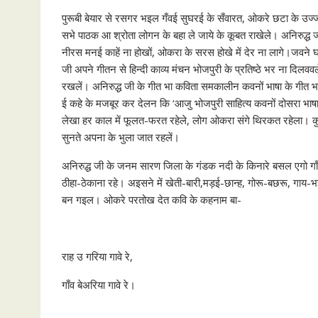
पुरूबी बेयार से रसगर भइल गँवई सुघरई के सँवारत, ओकरे छटा के उज्ज
सभे पाठक आ श्रोता लोगन के बहा ले जाये के कूबत राखेले। अनिरुद्ध ज
नीरस मनई काहें ना होखों, ओकरा के सरस होखे में देर ना लागे।जवने 
जी अपने गीतन से हिन्दी काव्य मंचन भोजपुरी के प्रतिष्ठे भर ना दिलवव
रखलें। अनिरुद्ध जी के गीत भा कविता समकालीन कवनों भाषा के गीत भ
ई कहे के मजबूर कर देलन कि ‘आजु भोजपुरी साहित्य कवनों दोसरा भा
लेखा हर काल में फूलत-फरत रहेले, लोग ओकरा संगे थिरकत रहेला। कुछ
सुनते अपना के भुला जात रहलें।
अनिरुद्ध जी के जनम सारण जिला के गंडक नदी के किनारे बसल एगो गाँव ड
ठीहा-ठेकाना रहे। अइसने में खेती-बारी,मड़ई-छान्ह, गोरू-बछरू, गा
बन गइल। ओकरे परतोख देत कवि के कहनाम बा-
राह उ गरिया गावे रे,
गाँव बेअरिया गावे रे।