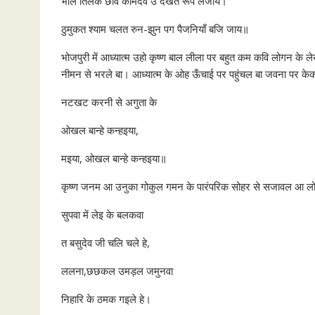
भाल तिलक छवि कामदेव उ देखत रूप लजाय।
ठुमुकत श्याम चलत रुन-झुन पग पैजनियाँ बजि जाय॥
भोजपुरी में आध्यात्म उहो कृष्ण बाल लीला पर बहुत कम कवि लोगन के
नीमन से भरले बा। आध्यात्म के ओह ऊँचाई पर पहुंचल बा जवना पर केक
नटखट करनी से अगुता के
ओखल बान्हे कन्हइया,
मइया, ओखल बान्हे कन्हइया॥
कृष्ण जनम आ उनुका गोकुल गमन के पारंपरिक सोहर से सजावल आ लोक क
सुपवा में लेइ के बलकवा
त बसुदेव जी चलि चले हे,
ललना,छछकल उमड़ल जमुनवा
निहारि के ठमक गइले हे।